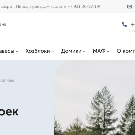
закрыт. Перед приездом звоните +7 931 26-87-19!
+
ене
Пн
авесы
Хозблоки
Домики
МАФ
О ком
аратове
оек