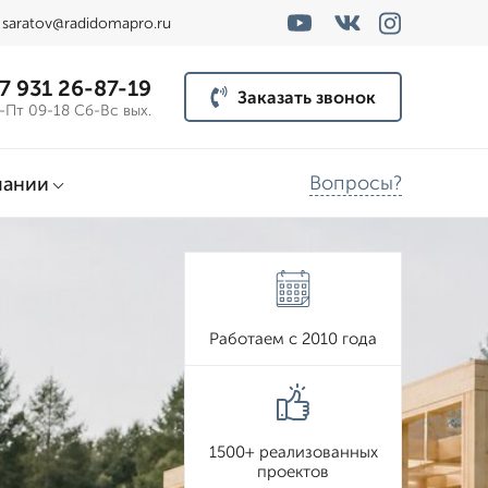
saratov@radidomapro.ru
7 931 26-87-19
Заказать звонок
-Пт 09-18 Сб-Вс вых.
Вопросы?
пании
Работаем с 2010 года
1500+ реализованных
проектов