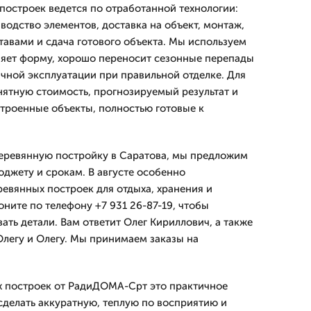
построек ведется по отработанной технологии:
водство элементов, доставка на объект, монтаж,
авами и сдача готового объекта. Мы используем
няет форму, хорошо переносит сезонные перепады
ичной эксплуатации при правильной отделке. Для
онятную стоимость, прогнозируемый результат и
троенные объекты, полностью готовые к
деревянную постройку в Саратова, мы предложим
юджету и срокам. В августе особенно
евянных построек для отдыха, хранения и
ните по телефону +7 931 26-87-19, чтобы
вать детали. Вам ответит Олег Кириллович, а также
Олегу и Олегу. Мы принимаем заказы на
х построек от РадиДОМА-Срт это практичное
 сделать аккуратную, теплую по восприятию и