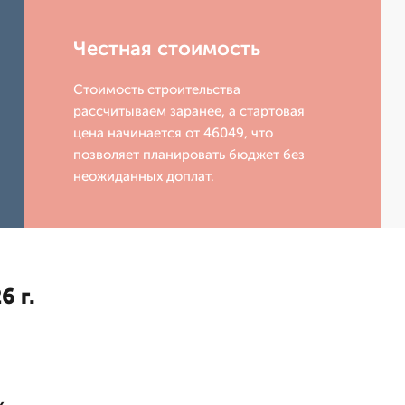
Честная стоимость
Стоимость строительства
рассчитываем заранее, а стартовая
цена начинается от 46049, что
позволяет планировать бюджет без
неожиданных доплат.
6 г.