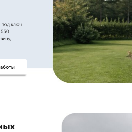
 под ключ
1550
вичу,
работы
ных