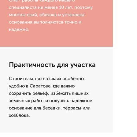
Опыт работы каждого нашего
специалиста не менее 10 лет, поэтому
монтаж свай, обвязка и установка
основания выполняются точно и
надежно.
Практичность для участка
Строительство на сваях особенно
удобно в Саратове, где важно
сохранить рельеф, избежать лишних
земляных работ и получить надежное
основание для беседки, террасы или
хозблока.