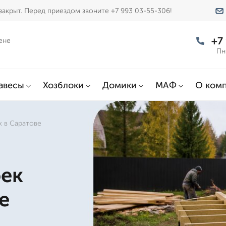
акрыт. Перед приездом звоните +7 993 03-55-306!
+7
ене
Пн
авесы
Хозблоки
Домики
МАФ
О ком
х в Саратове
оек
е