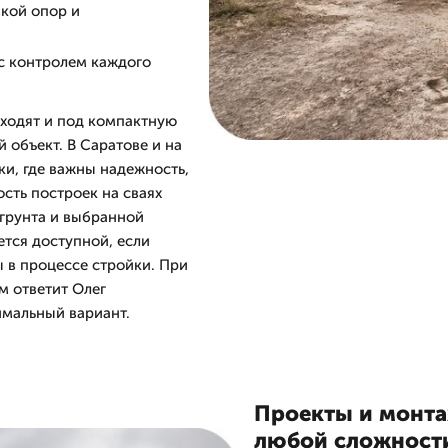
вкой опор и
 с контролем каждого
ходят и под компактную
 объект. В Саратове и на
ки, где важны надежность,
ость построек на сваях
 грунта и выбранной
ется доступной, если
ы в процессе стройки. При
ам ответит Олег
имальный вариант.
Проекты и монтаж
любой сложност