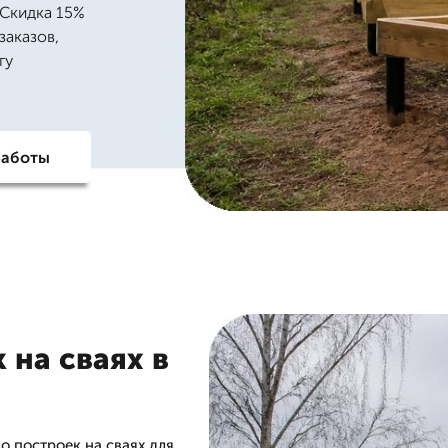
 Скидка 15%
заказов,
гу
работы
 на сваях в
 построек на сваях для