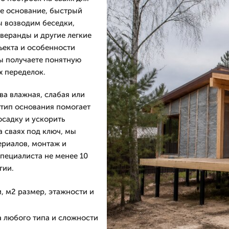
ое основание, быстрый
ы возводим беседки,
 веранды и другие легкие
бъекта и особенности
вы получаете понятную
х переделок.
ва влажная, слабая или
 тип основания помогает
осадку и ускорить
а сваях под ключ, мы
ериалов, монтаж и
пециалиста не менее 10
гии.
, м2 размер, этажности и
а любого типа и сложности