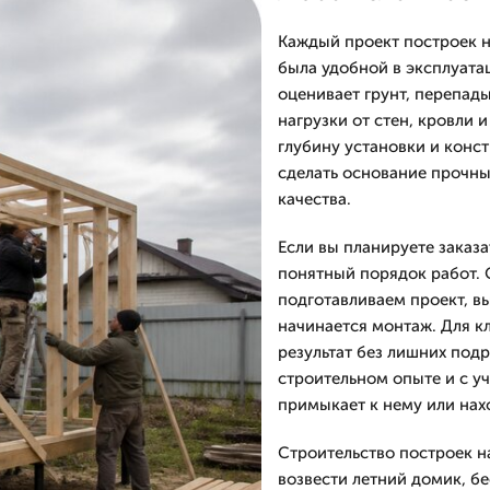
Каждый проект построек н
была удобной в эксплуатац
оценивает грунт, перепад
нагрузки от стен, кровли 
глубину установки и конс
сделать основание прочны
качества.
Если вы планируете заказа
понятный порядок работ. 
подготавливаем проект, в
начинается монтаж. Для к
результат без лишних под
строительном опыте и с у
примыкает к нему или нах
Строительство построек н
возвести летний домик, бе